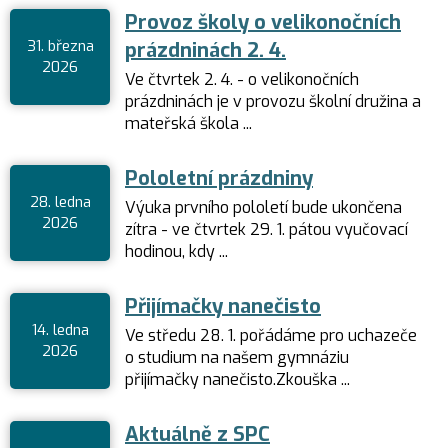
Provoz školy o velikonočních
31. března
prázdninách 2. 4.
2026
Ve čtvrtek 2. 4. - o velikonočních
prázdninách je v provozu školní družina a
mateřská škola ...
Pololetní prázdniny
28. ledna
Výuka prvního pololetí bude ukončena
2026
zítra - ve čtvrtek 29. 1. pátou vyučovací
hodinou, kdy ...
Přijímačky nanečisto
14. ledna
Ve středu 28. 1. pořádáme pro uchazeče
2026
o studium na našem gymnáziu
přijímačky nanečisto.Zkouška ...
Aktuálně z SPC